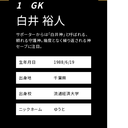
1 GK
7 MF
白井 裕人
塚元 
ンスで、相
サポーターからは「白井神」と呼ばれる、
ガンバ大阪から1年
ル移籍か
頼れる守護神。幾度となく繰り返される神
度にわたる大怪我を
ィフェン
セーブに注目。
る。
生年月日
1988/6/19
生年月日
出身地
千葉県
出身地
出身校
流通経済大学
出身校
ポーツ
ニックネーム
ゆうと
ニックネーム