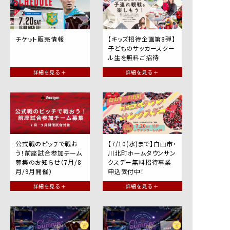
チケット販売情報
【キッズ招待企画第8弾】
子どものサッカースクー
ル生を無料ご招待
詳細を見る ＋
詳細を見る ＋
公式戦のピッチで戦お
【7/10(水)まで】白山市・
う！前座試合参加チーム
川北町ホームタウンサン
募集のお知らせ（7月/8
クスデー無料招待事業
月/9月開催）
申込受付中！
詳細を見る ＋
詳細を見る ＋