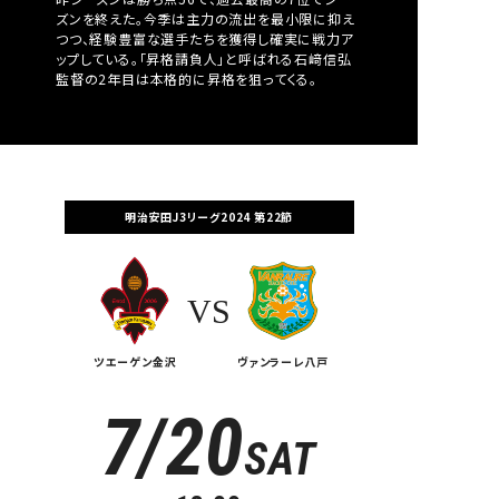
ズンを終えた。今季は主力の流出を最小限に抑え
つつ、経験豊富な選手たちを獲得し確実に戦力ア
ップしている。「昇格請負人」と呼ばれる石﨑信弘
監督の2年目は本格的に昇格を狙ってくる。
明治安田J3リーグ2024 第22節
VS
ツエーゲン金沢
ヴァンラーレ八戸
7/20
SAT