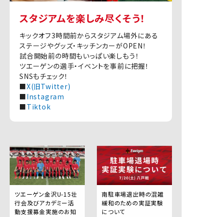
スタジアムを楽しみ尽くそう！
キックオフ3時間前からスタジアム場外にある
ステージやグッズ・キッチンカーがOPEN！
試合開始前の時間もいっぱい楽しもう！
ツエーゲンの選手・イベントを事前に把握！
SNSもチェック！
■
X(旧Twitter)
■
Instagram
■
Tiktok
ツエーゲン金沢U-15壮
南駐車場退出時の混雑
行会及びアカデミー活
緩和のための実証実験
動支援募金実施のお知
について