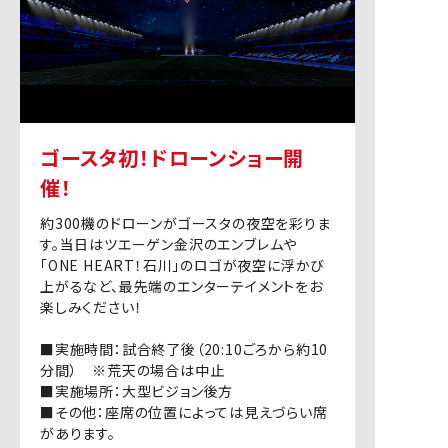
ゴースタ初！ドローンショー開
催！
約300機のドローンがゴースタの夜空を彩りま
す。当日はツエーゲン金沢のエンブレムや
「ONE HEART！石川」のロゴが夜空に浮かび
上がるなど、最先端のエンターテイメントをお
楽しみください！
■実施時間：試合終了後（20:10ごろから約10
分間） ※荒天の場合は中止
■実施場所：大型ビジョン後方
■その他：座席の位置によっては見えづらい席
があります。