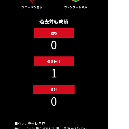
ツエーゲン金沢
ヴァンラーレ八戸
過去対戦成績
勝ち
0
引き分け
1
負け
0
■ヴァンラーレ八戸
昨シーズンは勝ち点56で、過去最高の7位でシー