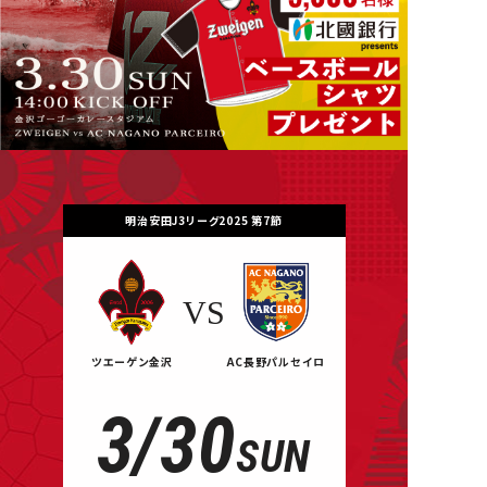
明治安田J3リーグ2025 第7節
VS
ツエーゲン金沢
AC長野パルセイロ
3/30
SUN