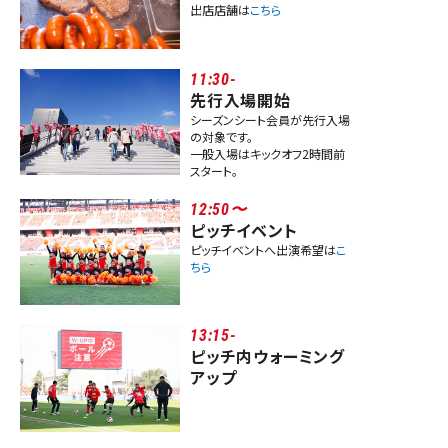
出店店舗は
こちら
11:30-
先行入場開始
シーズンシート会員が先行入場
の対象です。
一般入場はキックオフ2時間前
スタート。
12:50〜
ピッチイベント
ピッチイベントへ出演希望は
こ
ちら
13:15-
ピッチ内ウォーミング
アップ