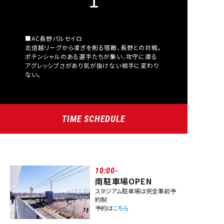
■AC長野パルセイロ
北信越リーグから凌ぎを削る宿敵、長野との対戦。
ポテンシャルのある選手たちが集い、攻守に渡る
アグレッシブさがあり気が抜けない相手に変わり
ない。
TIME SCHEDULE
10:00-
南駐車場OPEN
スタジアム駐車場は完全事前予
約制
予約は
こちら