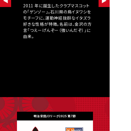
2011 年に誕生したクラブマスコット
悪
の「ゲンゾー」。石川県の鳥イヌワシを
改
モチーフに、運動神経抜群なイタズラ
植
好きな性格が特徴。名前は、金沢の方
エ
言「つえーげんぞー（強いんだぞ）」に
の
由来。
明治安田J3リーグ2025 第7節