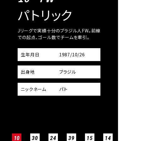
パトリック
大谷 
ティリテ
Jリーグで実績十分のブラジル人FW。前線
圧倒的なスピードで
い。
での起点、ゴール数でチームを牽引。
生年月日
7
生年月日
1987/10/26
出身地
出身地
ブラジル
出身校
オ高等学
ニックネーム
パト
ニックネーム
10
30
24
39
15
14