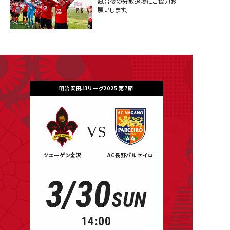
試合後の分散退場にご協力お
願いします。
明治安田J3リーグ2025 第7節
VS
ツエーゲン金沢
AC長野パルセイロ
3/30
SUN
14:00