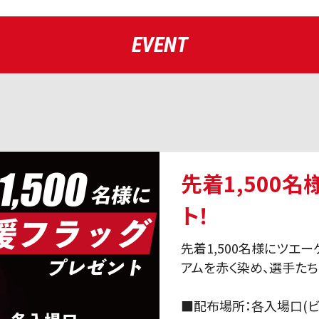
EVENT
先着1,500
ト！
先着1,500名様にツエ
アムを赤く染め、選手たち
■配布場所：各入場口(ビ