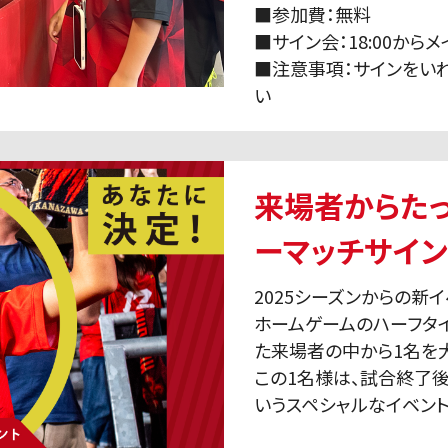
■参加費：無料
■サイン会：18:00か
■注意事項：サインをい
い
来場者からたっ
ーマッチサイン
2025シーズンからの新イ
ホームゲームのハーフタ
た来場者の中から1名を
この1名様は、試合終了
いうスペシャルなイベント