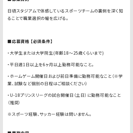
日頃スタジアムで体感しているスポーツチームの裏側を深く知
ることで職業選択の幅を広げる。
■応募資格 【必須条件】
・大学生または大学院生
(
年齢
18
～
25
歳くらいまで
)
・平日週
1
日以上を
6
ヶ月以上勤務可能なこと。
・ホームゲーム開催日および前日準備に勤務可能なこと（※学
業、試験など個別の日程はご相談ください）
・
U-18
プリンスリーグの試合開催日（土日）に勤務可能なこと
（推奨）
※スポーツ経験、サッカー経験は問いません。
■業務内容