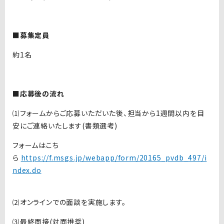
■募集定員
約
1
名
■応募後の流れ
⑴フォームからご応募いただいた後、担当から
1
週間以内を目
安にご連絡いたします
(
書類選考
)
フォームはこち
ら
https://f.msgs.jp/webapp/form/20165_pvdb_497/i
ndex.do
⑵オンラインでの面談を実施します。
⑶最終面接
(
対面推奨
)