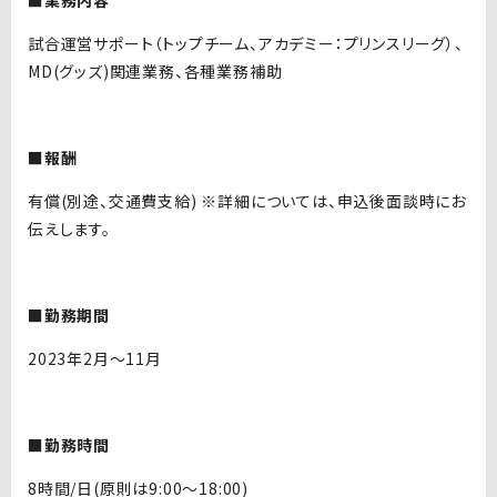
試合運営サポート（トップチーム、アカデミー：プリンスリーグ）、
MD(
グッズ
)
関連業務、各種業務補助
■報酬
有償
(別途、
交通費支給
) ※
詳細については、申込後面談時にお
伝えします。
■勤務期間
2023
年
2
月～
11
月
■勤務時間
8
時間
/
日
(
原則は
9:00
〜
18:00)