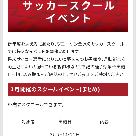
新年度を迎えるにあたり、ツエーゲン金沢のサッカースクール
では様々なイベントを開催いたします。
将来サッカー選手になりたいと夢をもつお子様や、運動能力を
向上させたいと思っている親御様など、下記の通り対象や実施
日・申し込み期限をご確認の上、ぜひご参加をご検討ください！
3月開催のスクールイベント(まとめ)
対象者
実施日
内容
開
3
月
7
・
14
・
21
日