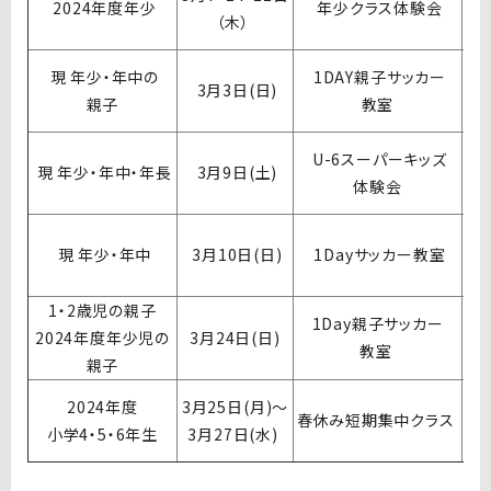
2024年度年少
年少クラス体験会
（木）
現
年少・年中の
1DAY親子
サッカー
3月3日(日)
親子
教室
U-6
スーパーキッズ
現 年少・年中・年長
3月9日(土)
体験会
現
年少・年中
3月10日(日)
1Dayサッカー教室
1・2歳児の親子
1Day親子サッカー
2024年度年少児の
3月24日(日)
教室
親子
2024年度
3
月
25
日
(
月
)〜
春休み短期集中クラス
小学4・5・6年生
3
月
27
日
(
水
)