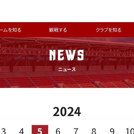
ームを知る
観戦する
クラブを知る
NEWS
ニュース
2024
3
4
5
6
7
8
9
1