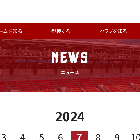
ームを知る
観戦する
クラブを知る
NEWS
ニュース
2024
3
4
5
6
7
8
9
1