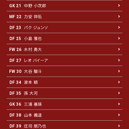
中野 小次郎
GK 21
力安 祥伍
MF 22
パク ジュンソ
DF 23
小島 雅也
DF 25
木村 勇大
FW 26
レオ バイーア
DF 27
大谷 駿斗
FW 30
波本 頼
DF 34
孫 大河
DF 35
三浦 基瑛
GK 36
山本 義道
DF 38
庄司 朋乃也
DF 39