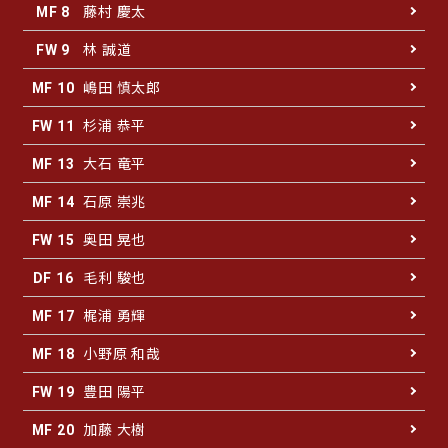
藤村 慶太
MF 8
林 誠道
FW 9
嶋田 慎太郎
MF 10
杉浦 恭平
FW 11
大石 竜平
MF 13
石原 崇兆
MF 14
奥田 晃也
FW 15
毛利 駿也
DF 16
梶浦 勇輝
MF 17
小野原 和哉
MF 18
豊田 陽平
FW 19
加藤 大樹
MF 20