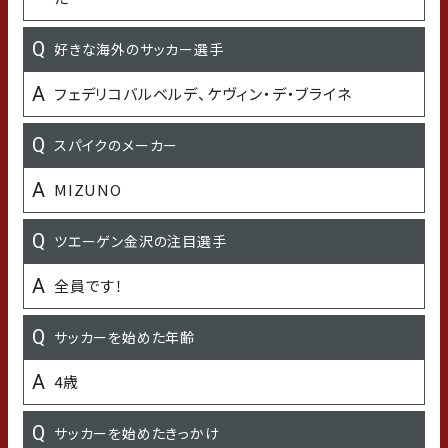
好きなご飯のおとも
好きな海外のサッカー選手
辛子明太子
フェデリコバルベルデ、ケヴィン・デ・ブライネ
嫌いな食べ物
スパイクのメーカー
ないです
MIZUNO
好きな（よく聴く）アーティストや音楽
ツエーゲン金沢の注目選手
wurts、マカロニえんぴつ、Mr.Children、RAD
全員です！
好きな芸能人
サッカーを始めた年齢
霜降り明星、真空ジェシカ、ヨネダ2000、ジャルジャル
4歳
好きな女性タレント・女優・歌手
サッカーを始めたきっかけ