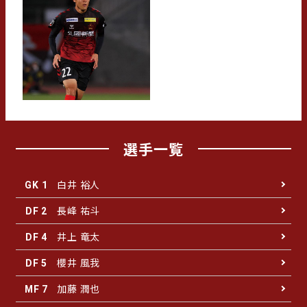
選手一覧
白井 裕人
GK 1
長峰 祐斗
DF 2
井上 竜太
DF 4
櫻井 風我
DF 5
加藤 潤也
MF 7