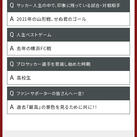
最近の悩み
サッカー人生の中で、印象に残っている試合・対戦相手
髪を銀髪にしていたのだが色が抜けてしまい金髪風
2021年の山形戦、せぬ君のゴール
になってしまっていること
人生ベストゲーム
子どもの頃の習い事
去年の横浜FC戦
習字、くもん、スイミング
プロサッカー選手を意識し始めた時期
学生時代の得意な科目
高校生
数学、日本史
ファン・サポーターの皆さんへ一言！
学生時代の苦手な科目
過去『最高』の景色を見るために共に！！
英語