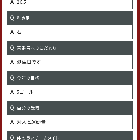
26.5
徳島市立千松小学校、広島市立原小学校
利き足
出身中学校
右
広島市立祗園東中学校
背番号へのこだわり
出身高校
誕生日です
広島県立吉田高等学校
今年の目標
出身大学
5ゴール
明治大学
自分の武器
オフの過ごし方
対人と運動量
ドライブ、映画鑑賞、ゲーム、ショッピング
既存選手：石川県のおすすめスポット／新加入：石川県の
仲の良いチームメイト