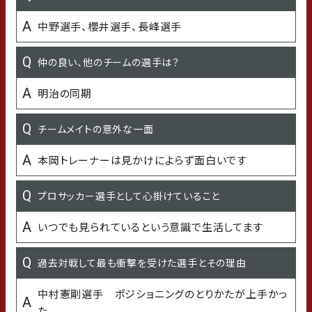
行ってみたいところ
中野選手、櫻井選手、長峰選手
ライトアップされた金沢城
仲の良い、他のチームの選手は？
もらって嬉しいプレゼント
明治の同期
なんでも嬉しいです
チームメイトの意外な一面
苦手なこと
本岡トレーナーは見かけによらず面白いです
SNS
プロサッカー選手として心掛けていること
今年「挑戦」したいこと
いつでも見られているという意識で生活してます
得点とアシストといった目に見える結果を出すこと
過去対戦して最も衝撃を受けた選手とその理由
好きな食べ物
中村憲剛選手 ポジショニングのとりかたが上手かっ
馬刺し、もつ鍋、焼き鳥
た