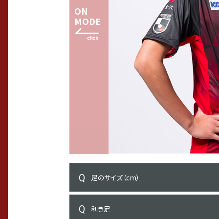
ON
MODE
足のサイズ（cm）
利き足