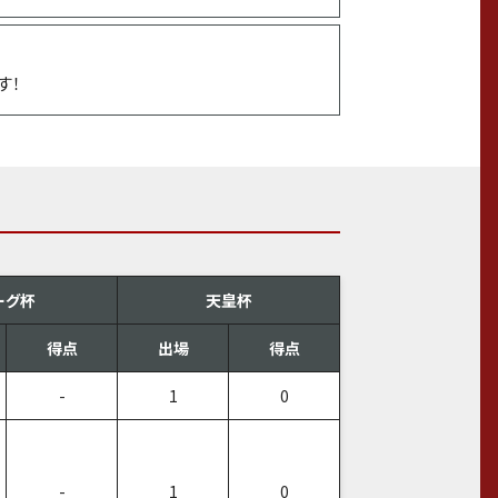
す！
ーグ杯
天皇杯
得点
出場
得点
-
1
0
-
1
0