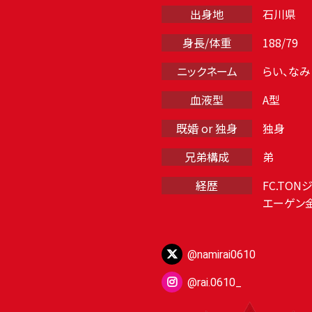
出身地
石川県
身長/体重
188/79
ニックネーム
らい、なみ
血液型
A型
既婚 or 独身
独身
兄弟構成
弟
経歴
FC.TON
エーゲン金
@namirai0610
@rai.0610_