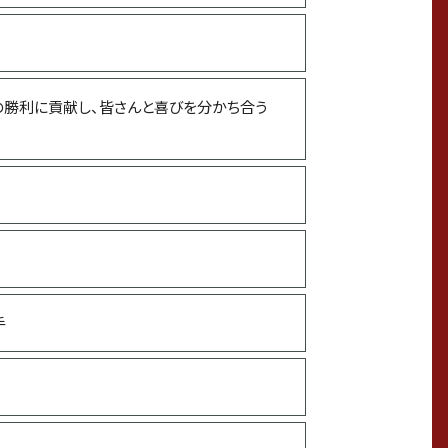
出身高校
の勝利に貢献し、皆さんと喜びを分かち合う
出身大学
オフの過ごし方
県のおすすめスポット／新加入：石川県の行っ
てみたいところ
もらって嬉しいプレゼント
手
苦手なこと
今年「挑戦」したいこと