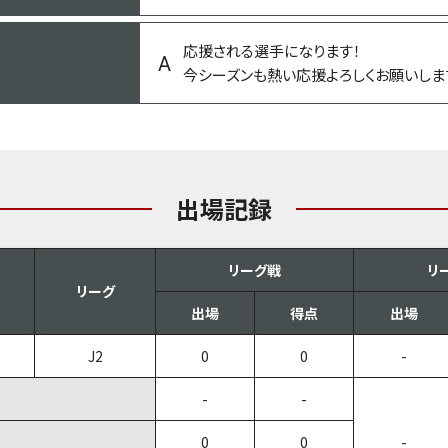
応援される選手になります！
今シーズンも熱い応援よろしくお願いしま
出場記録
リーグ戦
リ
リーグ
出場
得点
出場
J2
0
0
-
-
-
0
0
-