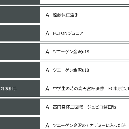
遠藤保仁選手
東海オンエア
FC.TONジュニア
トヨタ・プリウス
ツエーゲン金沢u18
後悔先に立たず
ツエーゲン金沢u18
特になし
中学生の時の高円宮杯決勝 FC東京深
・対戦相手
水泳、書道
高円宮杯二回戦 ジュビロ磐田戦
英語
ツエーゲン金沢のアカデミーに入った時
物理