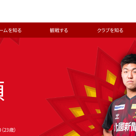
ームを知る
観戦する
クラブを知る
頼
10（23歳）