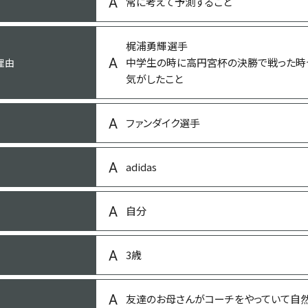
常に考えて予測すること
寿司
梶浦勇輝選手
中学生の時に高円宮杯の決勝で戦った時
理由
気がしたこと
納豆
ファンダイク選手
バナナ
adidas
ラッドウィンプス 、ワンダイレクション
自分
森七菜さん
3歳
森七菜さん
友達のお母さんがコーチをやっていて自
アオアシ