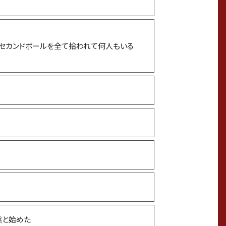
好きな食べ物
セカンドボールを全て拾われて何人もいる
好きなご飯のおとも
嫌いな食べ物
好きな（よく聴く）アーティストや音楽
好きな芸能人
好きな女性タレント・女優・歌手
然と始めた
好きな漫画・アニメ