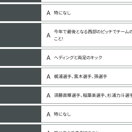
金沢桜丘高校
特になし
今年で最後となる西部のピッチでチーム
-
こと！
勉強してます
ヘディングと両足のキック
既存選手：石川
卯辰山見晴し台
梶浦選手、黒木選手、孫選手
手紙、スタバのカード
須藤直輝選手、稲葉楽選手、杉浦力斗選
整理整頓
特になし
今年こそゴルフ