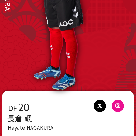
20
DF
長倉 颯
Hayate NAGAKURA