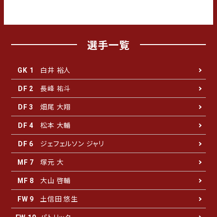
選手一覧
白井 裕人
GK 1
長峰 祐斗
DF 2
畑尾 大翔
DF 3
松本 大輔
DF 4
ジェフェルソン ジャリ
DF 6
塚元 大
MF 7
大山 啓輔
MF 8
土信田 悠生
FW 9