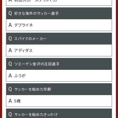
春巻き
好きな海外のサッカー選手
好きなご飯のおとも
デブライネ
明太子
スパイクのメーカー
嫌いな食べ物
アディダス
ない
ツエーゲン金沢の注目選手
好きな（よく聴く）アーティストや音楽
ふうが
藤井風
サッカーを始めた年齢
好きな芸能人
5歳
千鳥
サッカーを始めたきっかけ