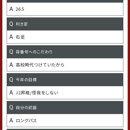
26.5
岩戸小学校
利き足
出身中学校
右足
岩戸中学校
背番号へのこだわり
出身高校
高校時代つけていたから
金沢総合高等学校
今年の目標
出身大学
J2昇格/怪我をしない
法政大学
自分の武器
オフの過ごし方
ロングパス
温泉、サウナ