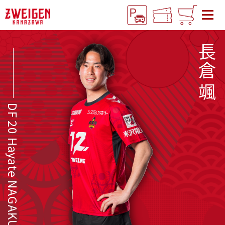
長倉 颯
DF 20 Hayate NAGAKURA