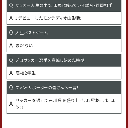
サッカー人生の中で、印象に残っている試合・対戦相手
最近の悩み
Jデビューしたモンテディオ山形戦
特になし
人生ベストゲーム
子どもの頃の習い事
まだない
バレーボール
プロサッカー選手を意識し始めた時期
学生時代の得意な科目
高校2年生
英語
ファン・サポーターの皆さんへ一言！
学生時代の苦手な科目
サッカーを通して石川県を盛り上げ、J2昇格しましょ
数学
う！！
16パーソナリティ