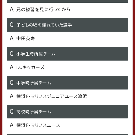
好きな女性タレント・女優・歌手
兄の練習を見に行ってから
加藤あい
子どもの頃の憧れていた選手
好きな漫画・アニメ
中田英寿
あひるの空
小学生時所属チーム
好きなTV番組 or Youtubeチャンネル
I.Oキッカーズ
千鳥の相席食堂
中学時所属チーム
愛車
横浜F•マリノスジュニアユース追浜
トヨタ
高校時所属チーム
好きな言葉・座右の銘
横浜F•マリノスユース
人事尽くして天命を待つ