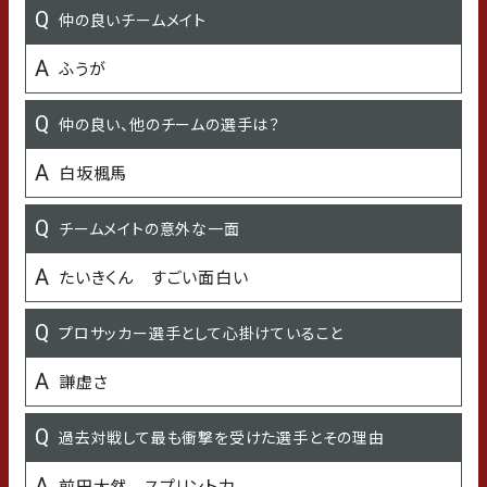
既存選手：石川県のおすすめスポット／新加入：石川県の
仲の良いチームメイト
行ってみたいところ
ふうが
兼六園
仲の良い、他のチームの選手は？
もらって嬉しいプレゼント
白坂楓馬
スタバカード
チームメイトの意外な一面
苦手なこと
たいきくん すごい面白い
人が多いところ
プロサッカー選手として心掛けていること
今年「挑戦」したいこと
謙虚さ
語学勉強
過去対戦して最も衝撃を受けた選手とその理由
好きな食べ物
前田大然 スプリント力