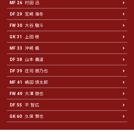
村田 迅
MF 26
宮崎 海冬
DF 29
大谷 駿斗
FW 30
上田 樹
GK 31
沖崎 颯
MF 33
山本 義道
DF 38
庄司 朋乃也
DF 39
嶋田 慎太郎
MF 41
大澤 朋也
FW 49
平 智広
DF 55
久保 賢也
GK 60