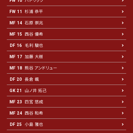
パトリック
FW 10
杉浦 恭平
FW 11
石原 崇兆
MF 14
西谷 優希
MF 15
毛利 駿也
DF 16
加藤 大樹
MF 17
熊谷 アンドリュー
MF 18
長倉 颯
DF 20
山ノ井 拓己
GK 21
四宮 悠成
MF 23
西谷 和希
MF 24
小島 雅也
DF 25