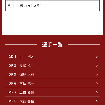
共に戦いましょう！
学生時代の苦手な科目
数学
選手一覧
白井 裕人
GK 1
長峰 祐斗
DF 2
畑尾 大翔
DF 3
村田 航一
DF 6
土佐 陸翼
MF 7
大山 啓輔
MF 8