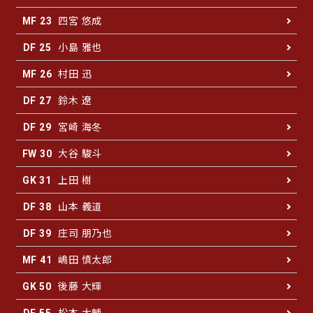
四宮 悠成
MF 23
小島 雅也
DF 25
村田 迅
MF 26
鈴木 遼
DF 27
宮崎 海冬
DF 29
大谷 駿斗
FW 30
上田 樹
GK 31
山本 義道
DF 38
庄司 朋乃也
DF 39
嶋田 慎太郎
MF 41
後藤 大輝
GK 50
松本 大輔