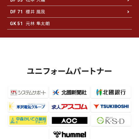
DF 55
櫻井 風我
DF 71
元林 隼太朗
GK 51
ユニフォームパートナー