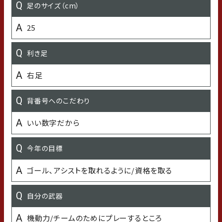
足のサイズ（cm）
出身小学校
25
益子小学校
利き足
出身中学校
右足
益子中学校
背番号へのこだわり
出身高校
いい数字だから
鹿島学園高校
今年の目標
出身大学
ゴール、アシストを取れるように/資格を取る
仙台大学
自分の武器
オフの過ごし方
機動力/チームのためにプレーするところ
子供、猫と遊ぶ