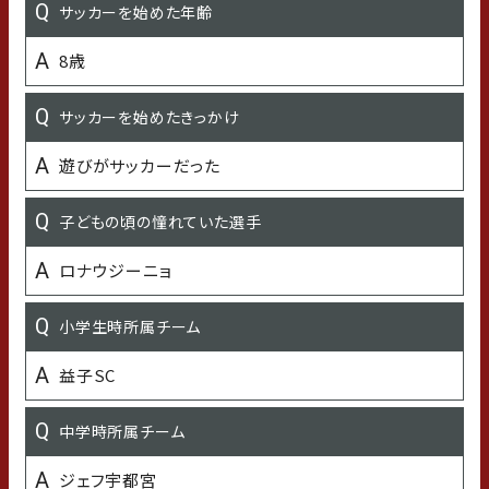
サッカーを始めた年齢
好きな女性タレント・女優・歌手
8歳
クロミちゃん
サッカーを始めたきっかけ
好きな漫画・アニメ
遊びがサッカーだった
ワンピース
子どもの頃の憧れていた選手
好きなTV番組 or Youtubeチャンネル
ロナウジーニョ
なし
小学生時所属チーム
愛車
益子SC
トヨタ、クラウン
中学時所属チーム
好きな言葉・座右の銘
ジェフ宇都宮