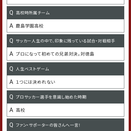
千里の道も一歩から
高校時所属チーム
MBTI診断結果
鹿島学園高校
最近嬉しかったこと
サッカー人生の中で、印象に残っている試合・対戦相手
プロになって初めての兄弟対決。対徳島
最近の悩み
人生ベストゲーム
身長が縮んでる気がする
１つには決めれない
子どもの頃の習い事
プロサッカー選手を意識し始めた時期
空手、水泳
高校
学生時代の得意な科目
ファン・サポーターの皆さんへ一言！
歴史