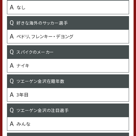
好きな食べ物
なし
母と妻の料理
好きな海外のサッカー選手
好きなご飯のおとも
ペドリ、フレンキー・デヨング
辛いもの
スパイクのメーカー
嫌いな食べ物
ナイキ
貝類
ツエーゲン金沢在籍年数
好きな（よく聴く）アーティストや音楽
3年目
色々聞く
ツエーゲン金沢の注目選手
好きな芸能人
みんな
クロミちゃん