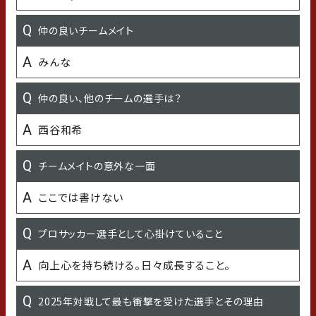
既存選手：石川県のおすすめスポット／新加入：石川県の
仲の良いチームメイト
行ってみたいところ
みんな
白山比咩神社
仲の良い、他のチームの選手は？
もらって嬉しいプレゼント
西谷和希
甘いもの、サンリオグッズ
チームメイトの意外な一面
苦手なこと
ここでは書けない
文章を考える
プロサッカー選手として心掛けていること
今年「挑戦」したいこと
向上心を持ち続ける。日々成長すること。
選手としても人としても成長できる日々を過ごす
2025年対戦して最も衝撃を受けた選手とその理由