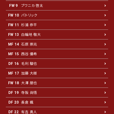
ブワニカ 啓太
FW 9
パトリック
FW 10
杉浦 恭平
FW 11
白輪地 敬大
FW 13
石原 崇兆
MF 14
西谷 優希
MF 15
毛利 駿也
DF 16
加藤 大樹
MF 17
大澤 朋也
FW 18
寺阪 尚悟
DF 19
長倉 颯
DF 20
有吉 勇人
DF 22