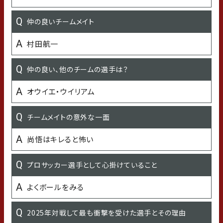
既存選手：石川県のおすすめスポット／新加入：石川県の
仲の良いチームメイト
行ってみたいところ
村田航一
海鮮を食べたい
仲の良い、他のチームの選手は？
もらって嬉しいプレゼント
オウイエ・ウイリアム
本
チームメイトの意外な一面
苦手なこと
尚悟はキレると怖い
高いところ
プロサッカー選手として心掛けていること
今年「挑戦」したいこと
よくボールをみる
金沢を知る
2025年対戦して最も衝撃を受けた選手とその理由