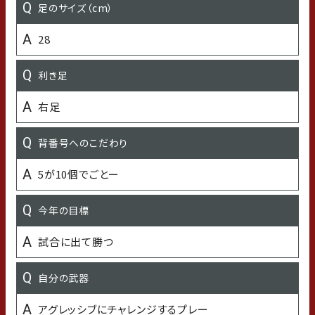
足のサイズ（cm）
出身小学校
28
さいたま市立大谷場小学校
利き足
出身中学校
右足
さいたま市立岸中学校
背番号へのこだわり
出身高校
5が10個でごとー
武南高校
今年の目標
出身大学
試合に出て勝つ
明治大学
自分の武器
オフの過ごし方
アグレッシブにチャレンジするプレー
街をブラブラしながらカフェにいく