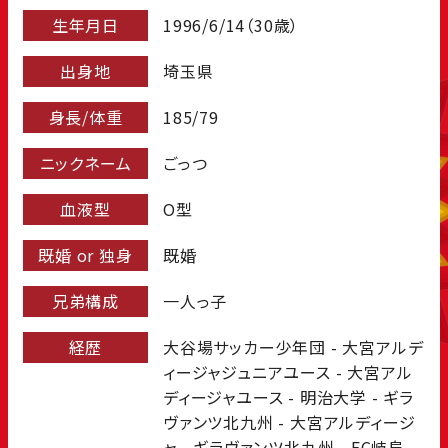
生年月日
1996/6/14（30歳）
出身地
埼玉県
身長/体重
185/79
ニックネーム
ごっつ
血液型
O型
既婚 or 独身
既婚
兄弟構成
一人っ子
経歴
大谷場サッカー少年団 - 大宮アルデ
ィージャジュニアユース - 大宮アル
ディージャユース - 明治大学 - ギラ
ヴァンツ北九州 - 大宮アルディージ
ャ - ギラヴァンツ北九州 - FC岐阜