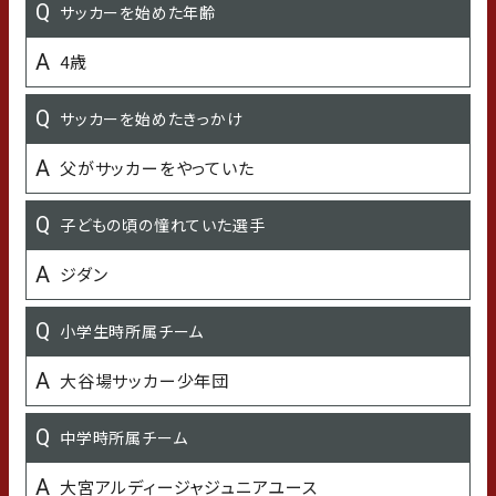
サッカーを始めた年齢
好きな女性タレント・女優・歌手
4歳
エマ・ワトソン
サッカーを始めたきっかけ
好きな漫画・アニメ
父がサッカーをやっていた
進撃の巨人
子どもの頃の憧れていた選手
好きなTV番組 or Youtubeチャンネル
ジダン
たっくーTVれでぃお
小学生時所属チーム
愛車
大谷場サッカー少年団
BMW
中学時所属チーム
好きな言葉・座右の銘
大宮アルディージャジュニアユース