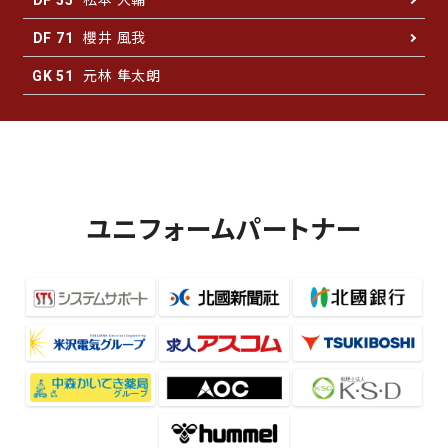
DF 55
櫻井 風我
DF 71
元林 隼太朗
GK 51
ユニフォームパートナー