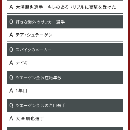
好きな食べ物
大澤朋也選手 キレのあるドリブルに衝撃を受けた
モンブラン
好きな海外のサッカー選手
好きなご飯のおとも
テア・シュテーゲン
高菜
スパイクのメーカー
嫌いな食べ物
ナイキ
なし
ツエーゲン金沢在籍年数
好きな（よく聴く）アーティストや音楽
1年目
サカナクション
ツエーゲン金沢の注目選手
好きな芸能人
大澤 朋也選手
ダニエル・ラドクリフ