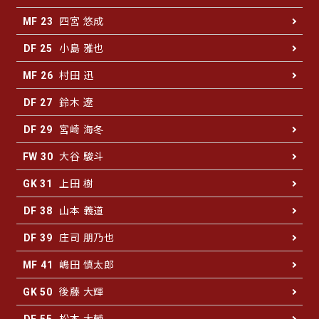
四宮 悠成
MF 23
小島 雅也
DF 25
村田 迅
MF 26
鈴木 遼
DF 27
宮崎 海冬
DF 29
大谷 駿斗
FW 30
上田 樹
GK 31
山本 義道
DF 38
庄司 朋乃也
DF 39
嶋田 慎太郎
MF 41
後藤 大輝
GK 50
松本 大輔