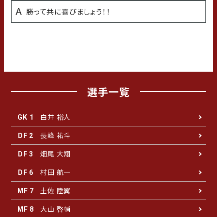
勝って共に喜びましょう！！
学生時代の苦手な科目
理科
選手一覧
白井 裕人
GK 1
長峰 祐斗
DF 2
畑尾 大翔
DF 3
村田 航一
DF 6
土佐 陸翼
MF 7
大山 啓輔
MF 8