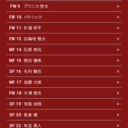
ブワニカ 啓太
FW 9
パトリック
FW 10
杉浦 恭平
FW 11
白輪地 敬大
FW 13
石原 崇兆
MF 14
西谷 優希
MF 15
毛利 駿也
DF 16
加藤 大樹
MF 17
大澤 朋也
FW 18
寺阪 尚悟
DF 19
長倉 颯
DF 20
有吉 勇人
DF 22