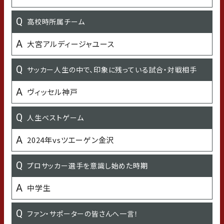
前へ！！
高校時所属チーム
MBTI診断結果
大宮アルディージャユース
最近嬉しかったこと
サッカー人生の中で、印象に残っている試合・対戦相手
ヴィッセル神戸
最近の悩み
人生ベストゲーム
家探し
2024年vsツエーゲン金沢
子どもの頃の習い事
プロサッカー選手を意識し始めた時期
水泳
中学生
学生時代の得意な科目
ファン・サポーターの皆さんへ一言！
国語