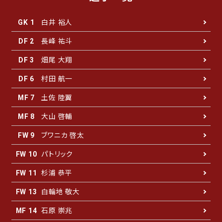
白井 裕人
GK 1
長峰 祐斗
DF 2
畑尾 大翔
DF 3
村田 航一
DF 6
土佐 陸翼
MF 7
大山 啓輔
MF 8
ブワニカ 啓太
FW 9
パトリック
FW 10
杉浦 恭平
FW 11
白輪地 敬大
FW 13
石原 崇兆
MF 14