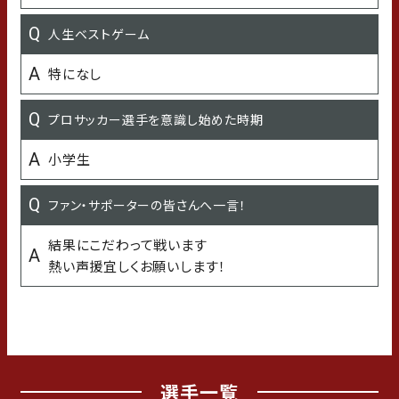
最近の悩み
人生ベストゲーム
寒い
特になし
子どもの頃の習い事
プロサッカー選手を意識し始めた時期
水泳
小学生
学生時代の得意な科目
ファン・サポーターの皆さんへ一言！
現代文
結果にこだわって戦います
熱い声援宜しくお願いします！
学生時代の苦手な科目
数学
選手一覧