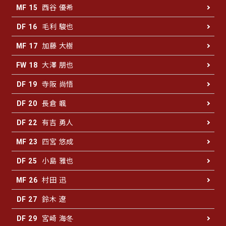
西谷 優希
MF 15
毛利 駿也
DF 16
加藤 大樹
MF 17
大澤 朋也
FW 18
寺阪 尚悟
DF 19
長倉 颯
DF 20
有吉 勇人
DF 22
四宮 悠成
MF 23
小島 雅也
DF 25
村田 迅
MF 26
鈴木 遼
DF 27
宮崎 海冬
DF 29