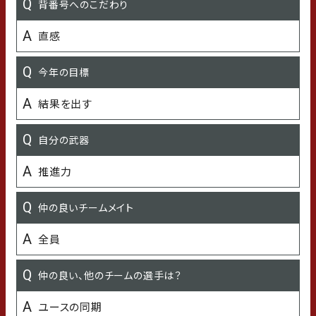
背番号へのこだわり
出身高校
直感
志木高校
今年の目標
出身大学
結果を出す
オフの過ごし方
自分の武器
サウナ 美味しいご飯食べること
推進力
既存選手：石川県のおすすめスポット／新加入：石川県の
行ってみたいところ
仲の良いチームメイト
しあわせの湯
全員
もらって嬉しいプレゼント
仲の良い、他のチームの選手は？
スタバカード
ユースの同期