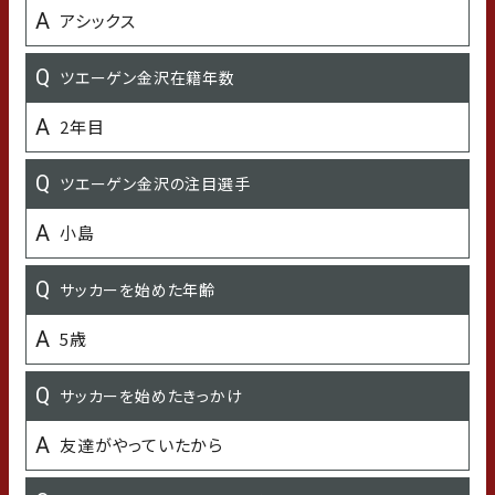
パクチー
アシックス
好きな（よく聴く）アーティストや音楽
ツエーゲン金沢在籍年数
backnumber
2年目
好きな芸能人
ツエーゲン金沢の注目選手
松重豊
小島
好きな女性タレント・女優・歌手
サッカーを始めた年齢
ミナ
5歳
好きな漫画・アニメ
サッカーを始めたきっかけ
ANGEL VOICE
友達がやっていたから