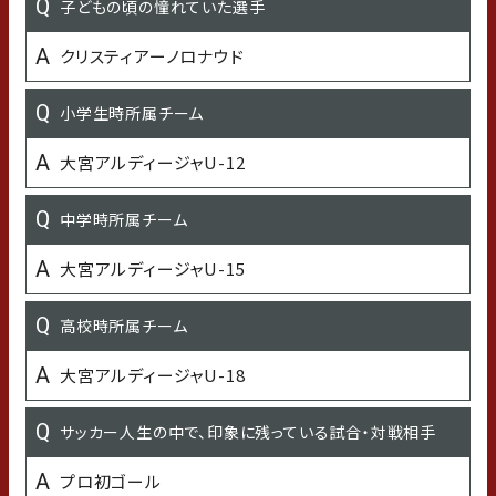
好きなTV番組 or Youtubeチャンネル
子どもの頃の憧れていた選手
孤独のグルメ
クリスティアーノロナウド
愛車
小学生時所属チーム
トヨタ ハリアー
大宮アルディージャU-12
好きな言葉・座右の銘
中学時所属チーム
向上心
大宮アルディージャU-15
MBTI診断結果
高校時所属チーム
領事 ESFJ型
大宮アルディージャU-18
最近嬉しかったこと
サッカー人生の中で、印象に残っている試合・対戦相手
プロ初ゴール