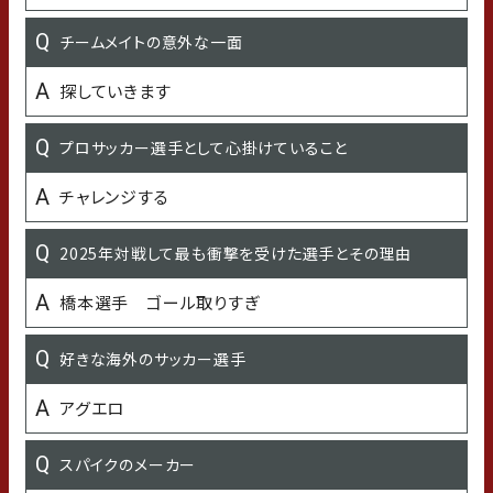
苦手なこと
チームメイトの意外な一面
大勢の前で話すこと
探していきます
今年「挑戦」したいこと
プロサッカー選手として心掛けていること
一人ご飯開拓
チャレンジする
好きな食べ物
2025年対戦して最も衝撃を受けた選手とその理由
美味しいやつ
橋本選手 ゴール取りすぎ
好きなご飯のおとも
好きな海外のサッカー選手
卵
アグエロ
嫌いな食べ物
スパイクのメーカー