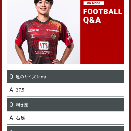
足のサイズ（cm）
出身小学校
27.5
西浦和小学校
利き足
出身中学校
右足
田島中学校