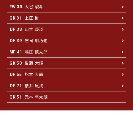
大谷 駿斗
FW 30
上田 樹
GK 31
山本 義道
DF 38
庄司 朋乃也
DF 39
嶋田 慎太郎
MF 41
後藤 大輝
GK 50
松本 大輔
DF 55
櫻井 風我
DF 71
元林 隼太朗
GK 51