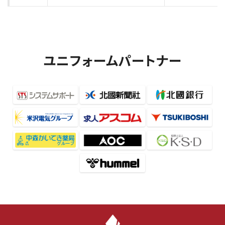
ユニフォームパートナー