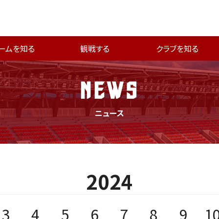
ームを知る
観戦する
クラブを知る
NEWS
ニュース
2024
3
4
5
6
7
8
9
1