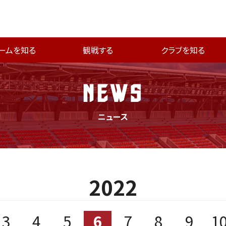
ームを知る
観戦する
クラブを知る
NEWS
ニュース
2022
3
4
5
6
7
8
9
1