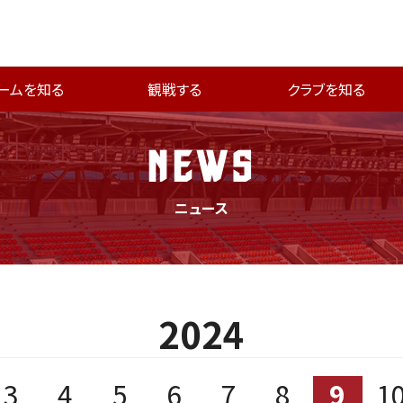
ームを知る
観戦する
クラブを知る
NEWS
ニュース
2024
3
4
5
6
7
8
9
1