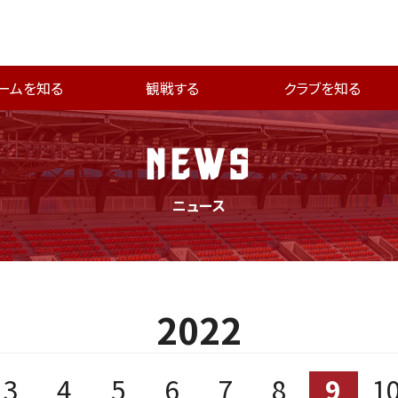
ームを知る
観戦する
クラブを知る
NEWS
ニュース
2022
3
4
5
6
7
8
9
1