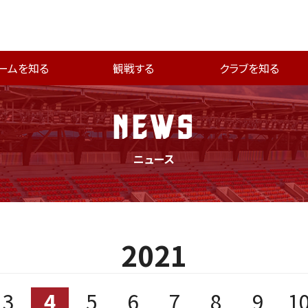
ームを知る
観戦する
クラブを知る
NEWS
ニュース
2021
3
4
5
6
7
8
9
1