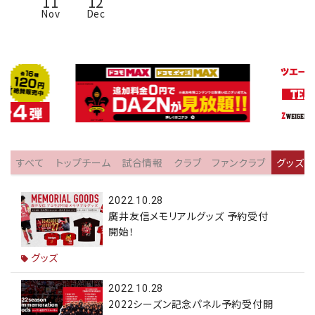
11
12
Nov
Dec
すべて
トップチーム
試合情報
クラブ
ファンクラブ
グッズ
2022.10.28
廣井友信メモリアルグッズ 予約受付
開始！
グッズ
2022.10.28
2022シーズン記念パネル予約受付開